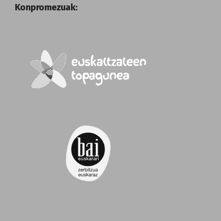
Konpromezuak: