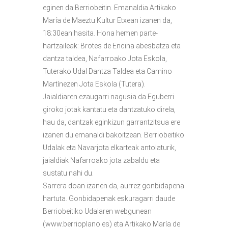
eginen da Berriobeitin. Emanaldia Artikako
María de Maeztu Kultur Etxean izanen da,
18:30ean hasita. Hona hemen parte-
hartzaileak: Brotes de Encina abesbatza eta
dantza taldea, Nafarroako Jota Eskola,
Tuterako Udal Dantza Taldea eta Camino
Martínezen Jota Eskola (Tutera).
Jaialdiaren ezaugarri nagusia da Eguberri
giroko jotak kantatu eta dantzatuko direla,
hau da, dantzak eginkizun garrantzitsua ere
izanen du emanaldi bakoitzean. Berriobeitiko
Udalak eta Navarjota elkarteak antolaturik,
jaialdiak Nafarroako jota zabaldu eta
sustatu nahi du.
Sarrera doan izanen da, aurrez gonbidapena
hartuta. Gonbidapenak eskuragarri daude
Berriobeitiko Udalaren webgunean
(www.berrioplano.es) eta Artikako María de