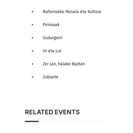
Nafarroako Paisaia eta Kultura
Pirinioak
Sudurgorri
Ur eta Lur
Zer jan, halako Baztan
Zubiarte
RELATED EVENTS