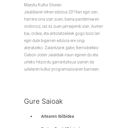
Maeztu Kultur Etxean.
Jaialdiaren lehen edizioa 2019an egin zen,
harrera ona izan zuen, baina pandemiaren
ondorioz, iaz ez zuen jarraipenik izan. Aurten
bai, ordea, eta antolatzaileek gogo biziz lan
egin dute bigarren edizioa ere ongi
ateratzeko. Zalantzarik gabe, Berriobeitiko
Gabon Joten Jaialdiak iraun eginen du eta
urteko hitzordu garrantzitsua izanen da
udalaren kultur programazioaren barnean.
Gure Saioak
Artearen Ibilbidea