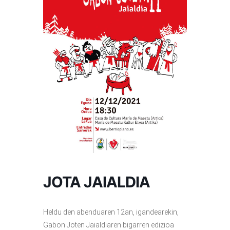
JOTA JAIALDIA
Heldu den abenduaren 12an, igandearekin,
Gabon Joten Jaialdiaren bigarren edizioa