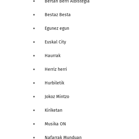
Bertan Berri Albistegia
Bestaz Besta
Egunez egun
Euskal City
Haurrak
Herriz herri
Hurbiletik
Jokoz Mintzo
Kiriketan
Musika ON
Nafarrak Munduan