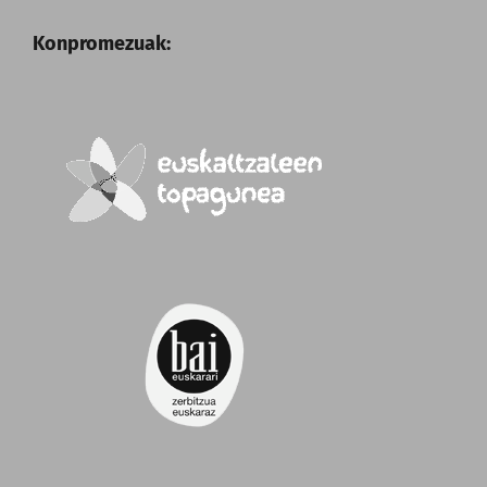
Konpromezuak: