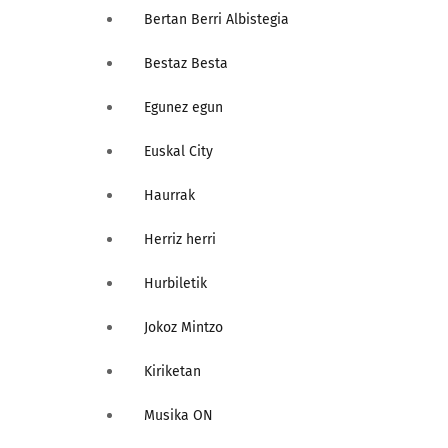
Bertan Berri Albistegia
Bestaz Besta
Egunez egun
Euskal City
Haurrak
Herriz herri
Hurbiletik
Jokoz Mintzo
Kiriketan
Musika ON