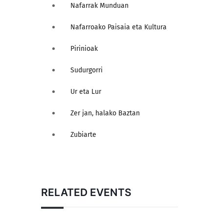
Nafarrak Munduan
Nafarroako Paisaia eta Kultura
Pirinioak
Sudurgorri
Ur eta Lur
Zer jan, halako Baztan
Zubiarte
RELATED EVENTS