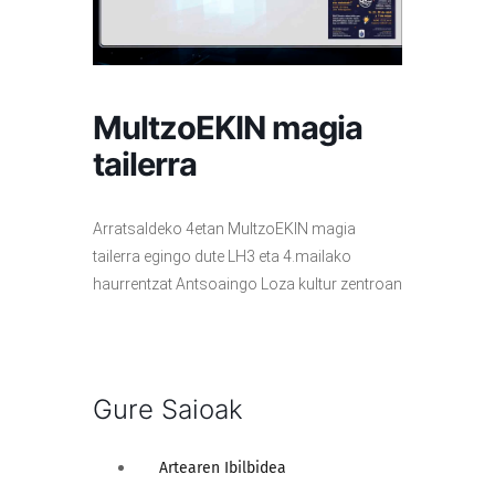
MultzoEKIN magia
tailerra
Arratsaldeko 4etan MultzoEKIN magia
tailerra egingo dute LH3 eta 4.mailako
haurrentzat Antsoaingo Loza kultur zentroan
Gure Saioak
Artearen Ibilbidea