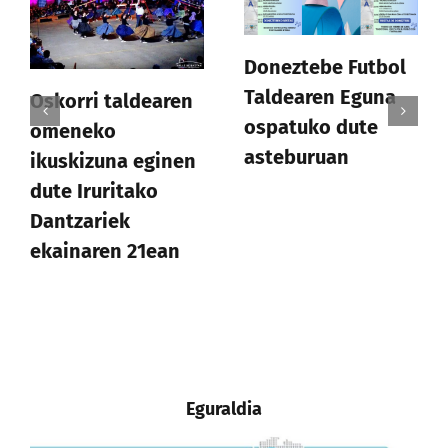
Doneztebe Futbol
Taldearen Eguna
Oskorri taldearen
ospatuko dute
omeneko
asteburuan
ikuskizuna eginen
dute Iruritako
Dantzariek
ekainaren 21ean
Eguraldia