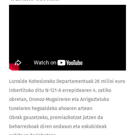
Lurralde Kohesiorako Departamentuak 26 milioi euro
inbertituko ditu N-121-A errepidearen 4. zatiko
obretan, Oronoz-Mugaireren eta Arrigazteluko
tunelaren hegoaldeko ahoaren artean
Obrak gauzatzeko, premiazkotzat jotzen da
beharrezkoak diren ondasun eta eskubideak