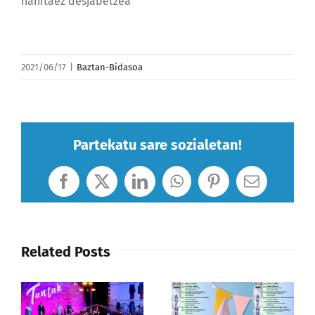
nahitaez desjabetzea
2021/06/17
|
Baztan-Bidasoa
Partekatu sare sozialetan!
Facebook
X
LinkedIn
WhatsApp
Pinterest
Email
Related Posts