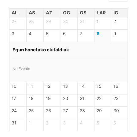
AL
AS
AZ
OG
OS
LAR
IG
27
28
29
30
31
1
2
3
4
5
6
7
8
9
Egun honetako ekitaldiak
No Events
10
11
12
13
14
15
16
17
18
19
20
21
22
23
24
25
26
27
28
29
30
31
1
2
3
4
5
6