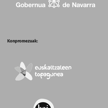
Konpromezuak: