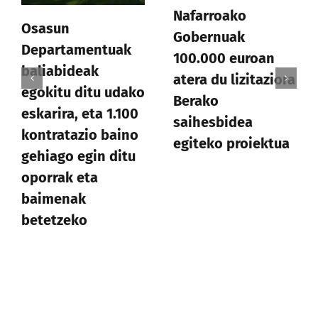
Nafarroako
Osasun
Gobernuak
Departamentuak
100.000 euroan
baliabideak
atera du lizitaziora
egokitu ditu udako
Berako
eskarira, eta 1.100
saihesbidea
kontratazio baino
egiteko proiektua
gehiago egin ditu
oporrak eta
baimenak
betetzeko