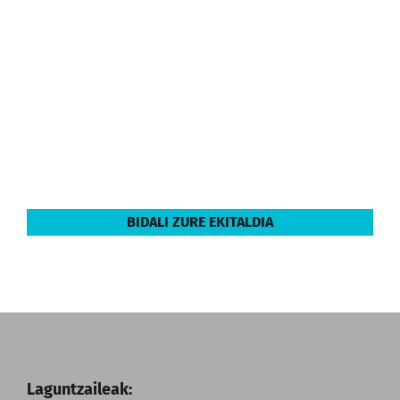
BIDALI ZURE EKITALDIA
Laguntzaileak: