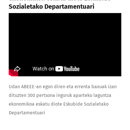
Sozialetako Departamentuari
Udan ABEEE-an egon diren eta errenta baxuak izan
dituzten 300 pertsona inguruk aparteko laguntza
ekonomikoa eskatu diote Eskubide Sozialetako
Departamentuari