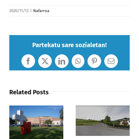
2020/11/12
|
Nafarroa
Partekatu sare sozialetan!
Facebook
X
LinkedIn
WhatsApp
Pinterest
Email
Related Posts