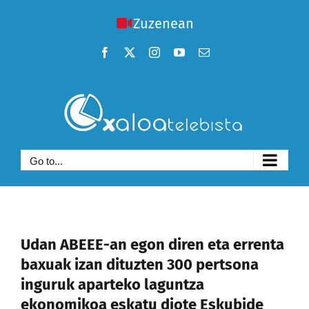
Skip
Zuzenean
to
content
Facebook
X
Instagram
YouTube
Email
Go to...
Udan ABEEE-an egon diren eta errenta
baxuak izan dituzten 300 pertsona
inguruk aparteko laguntza
ekonomikoa eskatu diote Eskubide