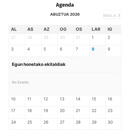
Agenda
ABUZTUA 2026
IRAILA
AL
AS
AZ
OG
OS
LAR
IG
27
28
29
30
31
1
2
3
4
5
6
7
8
9
Egun honetako ekitaldiak
No Events
10
11
12
13
14
15
16
17
18
19
20
21
22
23
24
25
26
27
28
29
30