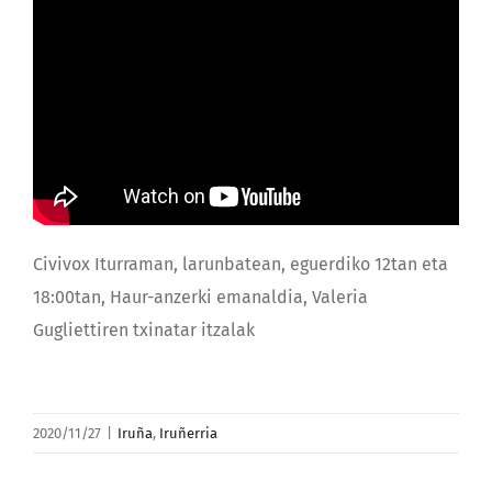
Civivox Iturraman, larunbatean, eguerdiko 12tan eta
18:00tan, Haur-anzerki emanaldia, Valeria
Gugliettiren txinatar itzalak
2020/11/27
|
Iruña
,
Iruñerria