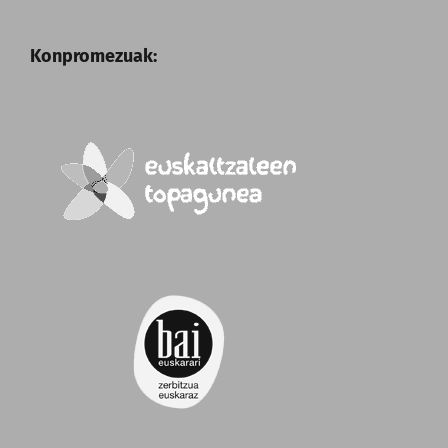
Konpromezuak: