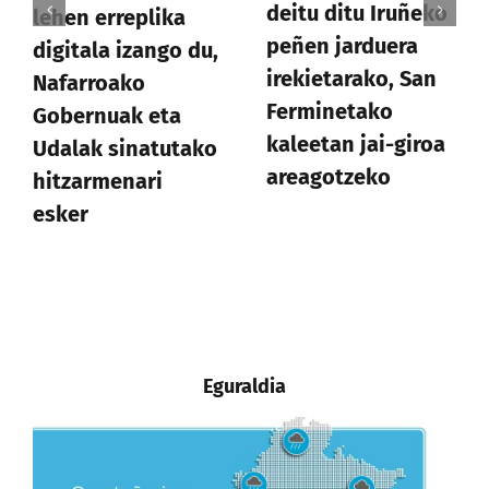
deitu ditu Iruñeko
lehen erreplika
peñen jarduera
digitala izango du,
irekietarako, San
Nafarroako
Ferminetako
Gobernuak eta
kaleetan jai-giroa
Udalak sinatutako
areagotzeko
hitzarmenari
esker
Eguraldia