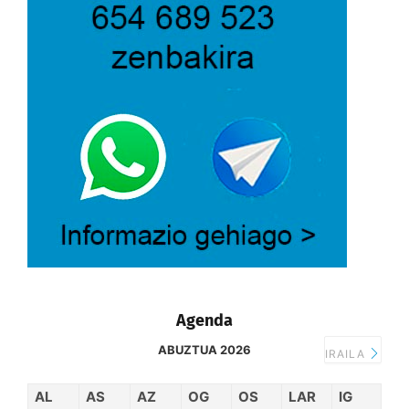
Agenda
ABUZTUA 2026
IRAILA
AL
AS
AZ
OG
OS
LAR
IG