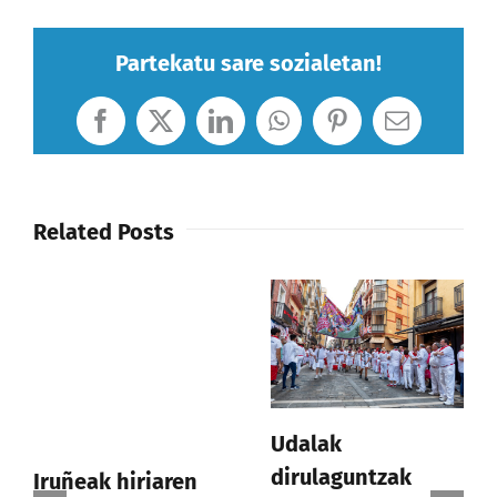
Partekatu sare sozialetan!
Facebook
X
LinkedIn
WhatsApp
Pinterest
Email
Related Posts
Udalak
dirulaguntzak
Iruñeak hiriaren